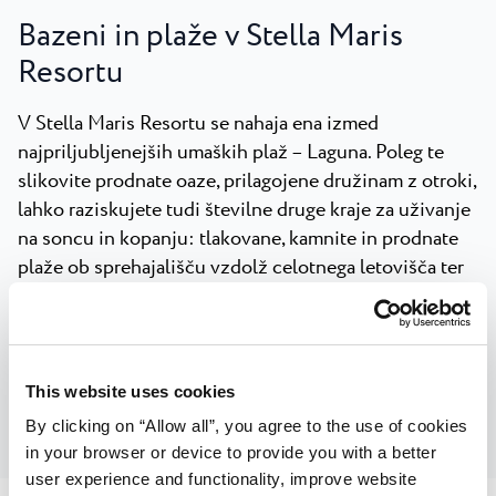
Bazeni in plaže v Stella Maris
Resortu
V Stella Maris Resortu se nahaja ena izmed
najpriljubljenejših umaških plaž – Laguna. Poleg te
slikovite prodnate oaze, prilagojene družinam z otroki,
lahko raziskujete tudi številne druge kraje za uživanje
na soncu in kopanju: tlakovane, kamnite in prodnate
plaže ob sprehajališču vzdolž celotnega letovišča ter
kar štiri bazene z deli in atrakcijami za otroke in
dojenčke.
Izvedi več
This website uses cookies
By clicking on “Allow all”, you agree to the use of cookies
in your browser or device to provide you with a better
user experience and functionality, improve website