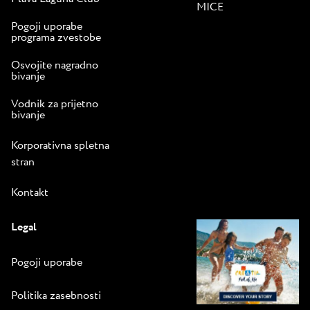
MICE
Pogoji uporabe
programa zvestobe
Osvojite nagradno
bivanje
Vodnik za prijetno
bivanje
Korporativna spletna
stran
Kontakt
Legal
Pogoji uporabe
Politika zasebnosti