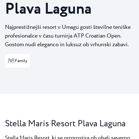
Vsi resorti
Plava Laguna
Novice
Plaže
Kontakt
Plava Laguna Sport
Najprestižnejši resort v Umagu gosti številne teniške
Aktivne počitnice
profesionalce v času turnirja ATP Croatian Open.
Marine
Gostom nudi eleganco in luksuz ob vrhunski zabavi.
Gastronomija
Family
Pepi Club
Raziščite vse
Stella Maris Resort Plava Laguna
Stella Maris Resort, ki se razprostira ob obali severno