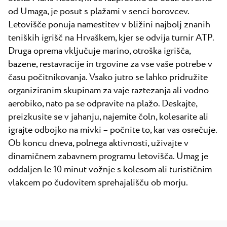
od Umaga, je posut s plažami v senci borovcev.
Letovišče ponuja namestitev v bližini najbolj znanih
teniških igrišč na Hrvaškem, kjer se odvija turnir ATP.
Druga oprema vključuje marino, otroška igrišča,
bazene, restavracije in trgovine za vse vaše potrebe v
času počitnikovanja. Vsako jutro se lahko pridružite
organiziranim skupinam za vaje raztezanja ali vodno
aerobiko, nato pa se odpravite na plažo. Deskajte,
preizkusite se v jahanju, najemite čoln, kolesarite ali
igrajte odbojko na mivki – počnite to, kar vas osrečuje.
Ob koncu dneva, polnega aktivnosti, uživajte v
dinamičnem zabavnem programu letovišča. Umag je
oddaljen le 10 minut vožnje s kolesom ali turističnim
vlakcem po čudovitem sprehajališču ob morju.