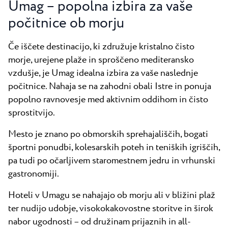
Umag – popolna izbira za vaše
Vsi resorti
Novice
Plaže
počitnice ob morju
Kontakt
Plava Laguna Sport
Če iščete destinacijo, ki združuje kristalno čisto
Aktivne počitnice
morje, urejene plaže in sproščeno mediteransko
Marine
vzdušje, je Umag idealna izbira za vaše naslednje
počitnice. Nahaja se na zahodni obali Istre in ponuja
Gastronomija
popolno ravnovesje med aktivnim oddihom in čisto
Pepi Club
sprostitvijo.
Raziščite vse
Mesto je znano po obmorskih sprehajališčih, bogati
športni ponudbi, kolesarskih poteh in teniških igriščih,
pa tudi po očarljivem staromestnem jedru in vrhunski
gastronomiji.
Hoteli v Umagu se nahajajo ob morju ali v bližini plaž
ter nudijo udobje, visokokakovostne storitve in širok
nabor ugodnosti – od družinam prijaznih in all-