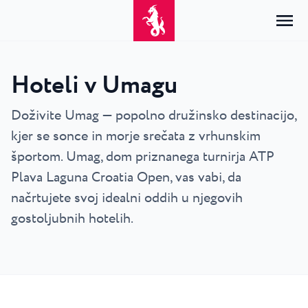
Hoteli v Umagu
Domov
Prijava
Doživite Umag — popolno družinsko destinacijo,
kjer se sonce in morje srečata z vrhunskim
Namestitev
SL
Hrvatski
športom. Umag, dom priznanega turnirja ATP
Po vrsti
Po destinaciji
Resorti
English
Plava Laguna Croatia Open, vas vabi, da
Hoteli
Poreč
načrtujete svoj idealni oddih u njegovih
Deutsch
Park Resort Plava Laguna
Raziščite
Apartmaji
Umag
gostoljubnih hotelih.
Italiano
Zelena Resort Plava Laguna
Vile
Raziščite
Ponudbe
Vse nastanitve
Plava Resort Plava Laguna
Istria Experience
Slovenščina
Plava Laguna Club
Stella Maris Resort Plava Laguna
Destinacije
Dogodki