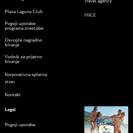
Travel agency
Plava Laguna Club
MICE
Pogoji uporabe
programa zvestobe
Osvojite nagradno
bivanje
Vodnik za prijetno
bivanje
Korporativna spletna
stran
Kontakt
Legal
Pogoji uporabe