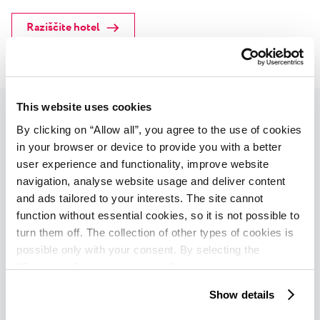
Raziščite hotel
This website uses cookies
By clicking on “Allow all”, you agree to the use of cookies
in your browser or device to provide you with a better
Hotel Sipar Plava Laguna
user experience and functionality, improve website
★ ★ ★ ★
navigation, analyse website usage and deliver content
Umag
and ads tailored to your interests. The site cannot
function without essential cookies, so it is not possible to
Hotel Sipar, ki se nahaja samo nekaj korakov od plaže,
turn them off. The collection of other types of cookies is
ima čudovit ovalni bazen v senci belih jader. Ta
possible only with your consent. By selecting the
ustvarjajo neverjetno vzdušje križark, ki se prenaša
“Customise” option, a menu will appear where you can
find out more details about data collection and decide for
tudi v elegantno in minimalistično urejene sobe.
Show details
which purposes we may process your data. You can
manage your “Details” selection in your browser at any