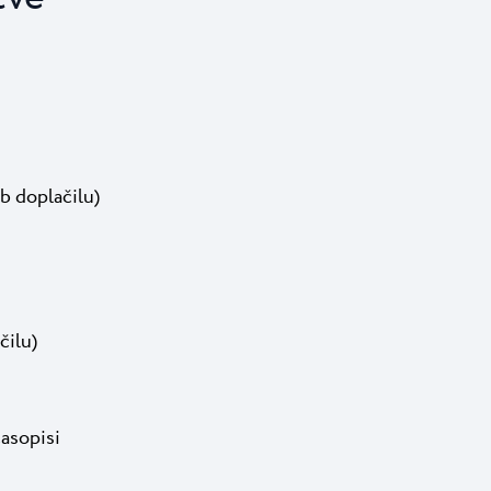
b doplačilu)
čilu)
časopisi