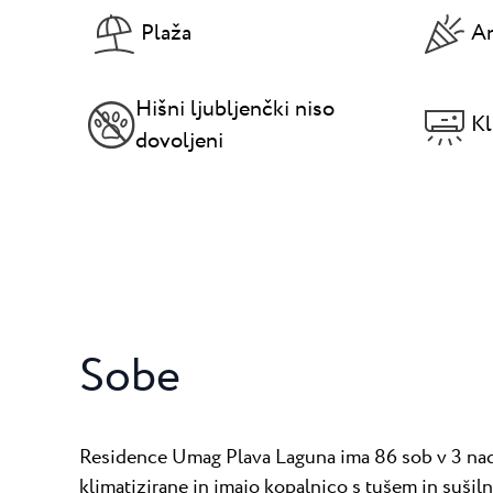
Plaža
An
Hišni ljubljenčki niso
Kl
dovoljeni
Sobe
Residence Umag Plava Laguna ima 86 sob v 3 nad
klimatizirane in imajo kopalnico s tušem in sušil