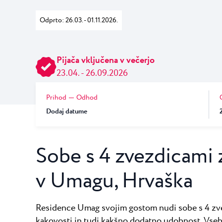
Laguna
Hoteli Umag
★ ★ 
Odprto: 26.03. - 01.11.2026.
Gastronomija
Najprestižnejši r
številne teniške...
Hotel Pelegrin Plava Lag
Hotel Garden Istra Plava
Pepi Club
Pijača vključena v večerjo
Residence Garden Istra P
Vsi resorti
23.04. - 26.09.2026
Hotel Umag Plava Laguna
Raziščite vse
Prihod
Odhod
Dodaj datume
Sobe s 4 zvezdicami
v Umagu, Hrvaška
Residence Umag svojim gostom nudi sobe s 4 zve
kakovosti in tudi kakšno dodatno udobnost. Vseb