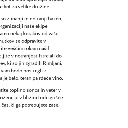
e kot za velike družine.
so zunanji in notranji bazen,
organizaciji naše ekipe
 samo nekaj korakov od vaše
enutkov se odpravite v
stite veščim rokam naših
jite v notranjost Istre ali do
, ki so jih zgradili Rimljani,
i vam bodo postregli z
 je belo, teran pa rdeče vino.
utite toplino sonca in veter v
ženi, je v bližini tudi igrišče
e čas, ki ga potrebujete zase.