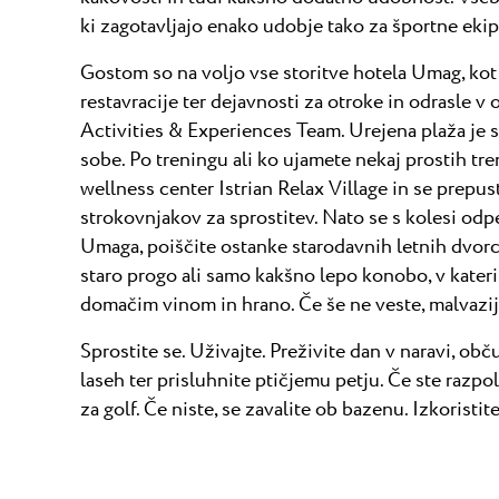
ki zagotavljajo enako udobje tako za športne ekip
Gostom so na voljo vse storitve hotela Umag, kot 
restavracije ter dejavnosti za otroke in odrasle v 
Activities & Experiences Team. Urejena plaža je
sobe. Po treningu ali ko ujamete nekaj prostih tr
wellness center Istrian Relax Village in se prepu
strokovnjakov za sprostitev. Nato se s kolesi odpel
Umaga, poiščite ostanke starodavnih letnih dvorcev
staro progo ali samo kakšno lepo konobo, v kater
domačim vinom in hrano. Če še ne veste, malvazija
Sprostite se. Uživajte. Preživite dan v naravi, obč
laseh ter prisluhnite ptičjemu petju. Če ste razpolo
za golf. Če niste, se zavalite ob bazenu. Izkoristit