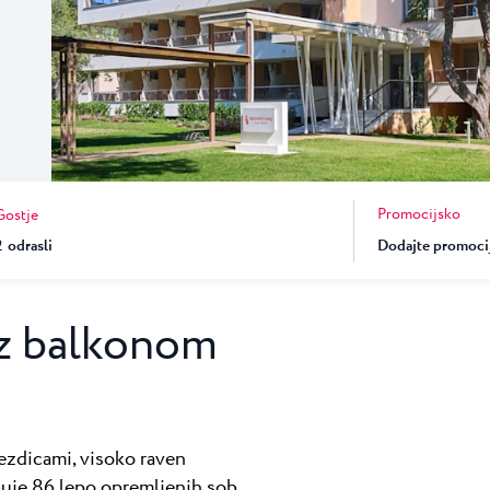
★ ★
esort v Umagu gosti
una
Garden Suites Umag Plava Laguna
 Laguna
Residence Umag Plava Laguna
lava Laguna
Hotel Aurora Plava Laguna
Hotel Sipar Plava Laguna
Vsi hoteli v Umagu
Promocijsko
Gostje
2
odrasli
 z balkonom
zdicami, visoko raven
uje 86 lepo opremljenih sob,