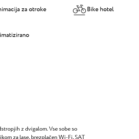
imacija za otroke
Bike hotel
imatizirano
stropjih z dvigalom. Vse sobe so
nikom za lase, brezplačen Wi-Fi, SAT