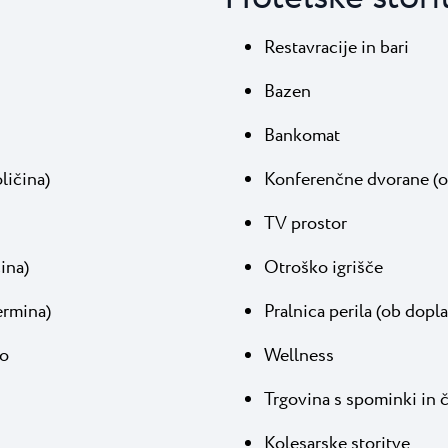
Restavracije in bari
Bazen
Bankomat
ličina)
Konferenčne dvorane (o
TV prostor
ina)
Otroško igrišče
ermina)
Pralnica perila (ob dopla
ko
Wellness
Trgovina s spominki in 
Kolesarske storitve