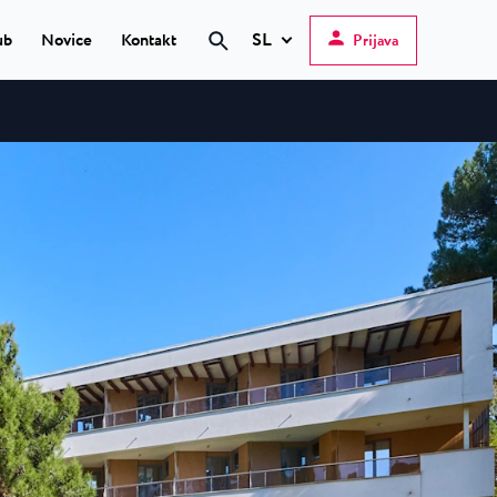
SL
ub
Novice
Kontakt
Prijava
Hrvatski
English
Deutsch
 Poreč
★ ★
Italiano
elfin Plava Laguna
Slovenščina
teli v Poreču