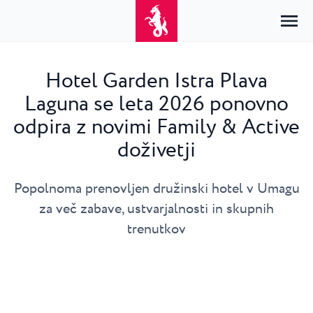
Hotel Garden Istra Plava
Laguna se leta 2026 ponovno
Domov
Prijava
odpira z novimi Family & Active
Namestitev
doživetji
SL
Hrvatski
Po vrsti
Po destinaciji
Resorti
English
Popolnoma prenovljen družinski hotel v Umagu
Hoteli
Poreč
Deutsch
za več zabave, ustvarjalnosti in skupnih
Park Resort Plava Laguna
Raziščite
Apartmaji
Umag
trenutkov
Italiano
Zelena Resort Plava Laguna
Vile
Raziščite
Ponudbe
Vse nastanitve
Plava Resort Plava Laguna
Istria Experience
Slovenščina
Plava Laguna Club
Stella Maris Resort Plava Laguna
Destinacije
Dogodki