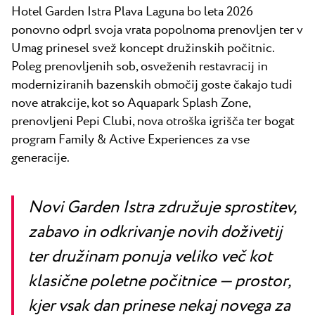
Vsi resorti
Novice
Hotel Garden Istra Plava Laguna bo leta 2026
Plaže
ponovno odprl svoja vrata popolnoma prenovljen ter v
Kontakt
Plava Laguna Sport
Umag prinesel svež koncept družinskih počitnic.
Poleg prenovljenih sob, osveženih restavracij in
Aktivne počitnice
moderniziranih bazenskih območij goste čakajo tudi
Marine
nove atrakcije, kot so Aquapark Splash Zone,
Gastronomija
prenovljeni Pepi Clubi, nova otroška igrišča ter bogat
program Family & Active Experiences za vse
Pepi Club
generacije.
Raziščite vse
Novi Garden Istra združuje sprostitev,
zabavo in odkrivanje novih doživetij
ter družinam ponuja veliko več kot
klasične poletne počitnice — prostor,
kjer vsak dan prinese nekaj novega za