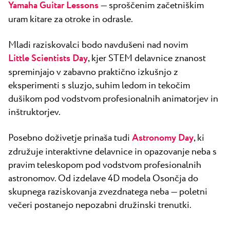
Yamaha Guitar Lessons
— sproščenim začetniškim
uram kitare za otroke in odrasle.
Mladi raziskovalci bodo navdušeni nad novim
Little Scientists Day
, kjer STEM delavnice znanost
spreminjajo v zabavno praktično izkušnjo z
eksperimenti s sluzjo, suhim ledom in tekočim
dušikom pod vodstvom profesionalnih animatorjev in
inštruktorjev.
Posebno doživetje prinaša tudi
Astronomy Day
, ki
združuje interaktivne delavnice in opazovanje neba s
pravim teleskopom pod vodstvom profesionalnih
astronomov. Od izdelave 4D modela Osončja do
skupnega raziskovanja zvezdnatega neba — poletni
večeri postanejo nepozabni družinski trenutki.