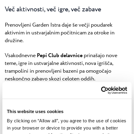
Več aktivnosti, več igre, več zabave
Prenovljeni Garden Istra daje še večji poudarek
aktivnim in ustvarjalnim počitnicam za otroke in
družine.
Vsakodnevne
Pepi Club delavnice
prinašajo nove
teme, igre in ustvarjalne aktivnosti, nova igrišča,
trampolini in prenovljeni bazeni pa omogočajo
neskončno zabavo skozi celoten oddih.
Za otroke, ki želijo med počitnicami osvojiti nova
znanja, nova
Swimming School
ponuja profesionalne
začetne tečaje plavanja v majhnih skupinah v varnem
This website uses cookies
in spodbudnem okolju.
By clicking on “Allow all”, you agree to the use of cookies
in your browser or device to provide you with a better
Čarobnost se nadaljuje s programom