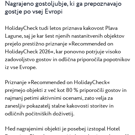
Vsi resorti
Novice
Nagrajeno gostoljubje, ki ga prepoznavajo
Plaže
gostje po vsej Evropi
Kontakt
Plava Laguna Sport
HolidayCheck tudi letos priznava kakovost Plava
Aktivne počitnice
Lagune, saj je kar šest njenih nastanitvenih objektov
Marine
prejelo prestižno priznanje »Recommended on
Gastronomija
HolidayCheck 2026«, kar ponovno potrjuje visoko
zadovoljstvo gostov in odlična priporočila popotnikov
Pepi Club
iz vse Evrope.
Raziščite vse
Priznanje »Recommended on HolidayCheck«
prejmejo objekti z več kot 80 % priporočili gostov in
najmanj petimi aktivnimi ocenami, zato velja za
zanesljiv pokazatelj stalne kakovosti storitev in
odličnih počitniških doživetij.
Med nagrajenimi objekti je posebej izstopal Hotel