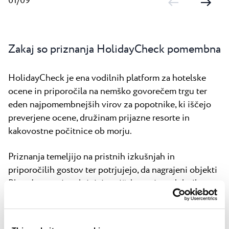
01/09
Zakaj so priznanja HolidayCheck pomembna
HolidayCheck je ena vodilnih platform za hotelske
ocene in priporočila na nemško govorečem trgu ter
eden najpomembnejših virov za popotnike, ki iščejo
preverjene ocene, družinam prijazne resorte in
kakovostne počitnice ob morju.
Priznanja temeljijo na pristnih izkušnjah in
priporočilih gostov ter potrjujejo, da nagrajeni objekti
Plava Laguna izpolnjujejo pričakovanja sodobnih
gostov pri izbiri počitnic ob morju.
Gostje so posebej pohvalili odlične lokacije v Poreč in