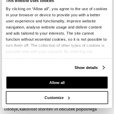
This website uses cookies
Umag, visoko raven udobja in čistoče, prijazno in
profesionalno osebje, kakovostno gastronomijo ter
By clicking on “Allow all”, you agree to the use of cookies
in your browser or device to provide you with a better
sproščeno vzdušje.
user experience and functionality, improve website
navigation, analyse website usage and deliver content
and ads tailored to your interests. The site cannot
Plava Laguna še naprej ustvarja vrhunska
function without essential cookies, so it is not possible to
počitniška doživetja
turn them off. The collection of other types of cookies is
possible only with your consent. By selecting the
Od jutranje kave ob morju in sproščujočih wellness
“Customise” option, a menu will appear where you can
trenutkov do družinskih dni na plaži in večerov z
find out more details about data collection and decide for
Show details
mediteranskimi okusi – vsak oddih v Plava Laguni je
which purposes we may process your data. You can
ustvarjen okoli doživetij, ki jih gostje najbolj cenijo.
manage your “Details” selection in your browser at any
time.
Allow all
Priznanje »Recommended on HolidayCheck 2026«
potrjuje, da gostje iz vse Evrope še naprej
Customize
prepoznavajo prav te trenutke – pristno gostoljubje,
udobje, kakovost storitev in občutek popolnega