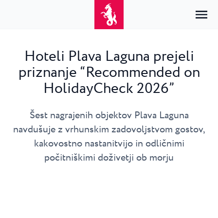
Hoteli Plava Laguna prejeli
priznanje “Recommended on
Domov
Prijava
HolidayCheck 2026”
Namestitev
SL
Hrvatski
Šest nagrajenih objektov Plava Laguna
Po vrsti
Po destinaciji
Resorti
English
navdušuje z vrhunskim zadovoljstvom gostov,
Hoteli
Poreč
Deutsch
kakovostno nastanitvijo in odličnimi
Park Resort Plava Laguna
Raziščite
Apartmaji
Umag
počitniškimi doživetji ob morju
Italiano
Zelena Resort Plava Laguna
Vile
Raziščite
Ponudbe
Vse nastanitve
Plava Resort Plava Laguna
Istria Experience
Slovenščina
Plava Laguna Club
Stella Maris Resort Plava Laguna
Destinacije
Dogodki