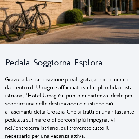
Tutti i resort
Novità
Spiaggie
Contatto
Plava Laguna Sport
Soggiorno attivo
Marine
Gastronomia
Pedala. Soggiorna. Esplora.
Pepi Club
Esplora tutti
Grazie alla sua posizione privilegiata, a pochi minuti
dal centro di Umago e affacciato sulla splendida costa
istriana, l'Hotel Umag è il punto di partenza ideale per
scoprire una delle destinazioni ciclistiche più
affascinanti della Croazia. Che si tratti di una rilassante
pedalata sul mare o di percorsi più impegnativi
nell'entroterra istriano, qui troverete tutto il
necessario per una vacanza attiva.