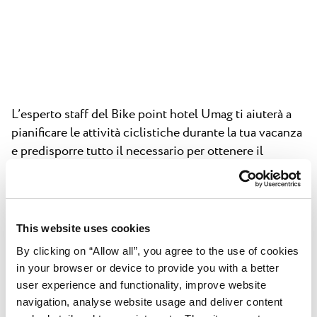
L’esperto staff del Bike point hotel Umag ti aiuterà a
pianificare le attività ciclistiche durante la tua vacanza
e predisporre tutto il necessario per ottenere il
massimo del divertimento dal tuo tour istriano. Il Bike
point offre diversi servizi:
noleggio di biciclette
This website uses cookies
riparazioni di tutte le tipologie di bici e per usi
By clicking on “Allow all”, you agree to the use of cookies
diversi
in your browser or device to provide you with a better
user experience and functionality, improve website
lavaggio delle bici
navigation, analyse website usage and deliver content