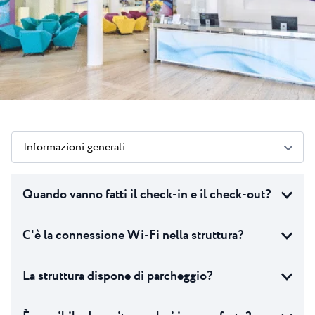
Tutti i resort
Novità
Spiaggie
Contatto
Plava Laguna Sport
Soggiorno attivo
Marine
Gastronomia
Pepi Club
Informazioni generali
Esplora tutti
Quando vanno fatti il check-in e il check-out?
C'è la connessione Wi-Fi nella struttura?
La struttura dispone di parcheggio?