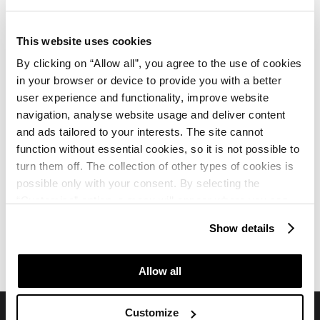
I teli da piscina/spiaggia sono compresi nel
This website uses cookies
prezzo?
By clicking on “Allow all”, you agree to the use of cookies
in your browser or device to provide you with a better
Quali trattamenti Spa & wellness sono
user experience and functionality, improve website
disponibili?
navigation, analyse website usage and deliver content
and ads tailored to your interests. The site cannot
function without essential cookies, so it is not possible to
turn them off. The collection of other types of cookies is
possible only with your consent. By selecting the
“Customise” option, a menu will appear where you can
find out more details about data collection and decide for
Hotel Umag Plava Laguna
Hotel Umag Plava Laguna
Show details
which purposes we may process your data. You can
Recensioni
Mappa
manage your “Details” selection in your browser at any
time.
Allow all
Customize