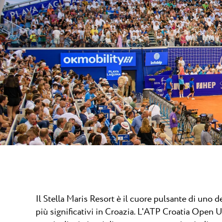
Laguna
Hotels Umag
★ ★
Gastronomia
l Resort più famoso d
dei campioni di tennis
Hotel Pelegrin Plava Lag
Hotel Garden Istra Plava
Pepi Club
Residence Garden Istra P
Tutti i resort
Hotel Umag Plava Laguna
Esplora tutti
Il Stella Maris Resort è il cuore pulsante di uno de
più significativi in Croazia. L'ATP Croatia Open U