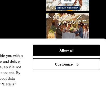
Allow all
vide you with a
e and deliver
Customize
, so it is not
r consent. By
bout data
 “Details”
© 2026 Plava Laguna. All rights reserved.