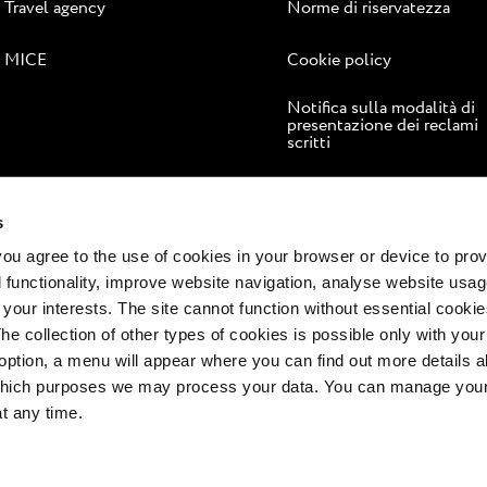
Travel agency
Norme di riservatezza
MICE
Cookie policy
Notifica sulla modalità di
presentazione dei reclami
scritti
Risoluzione online delle
controversie
s
 you agree to the use of cookies in your browser or device to pro
 functionality, improve website navigation, analyse website usag
 your interests. The site cannot function without essential cookies
The collection of other types of cookies is possible only with you
option, a menu will appear where you can find out more details a
 which purposes we may process your data. You can manage your
at any time.