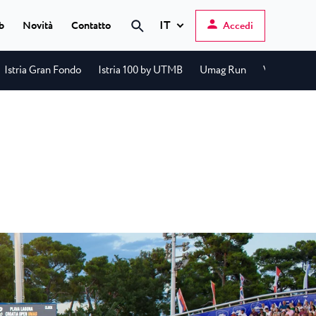
IT
b
Novità
Contatto
Accedi
Istria Gran Fondo
Istria 100 by UTMB
Umag Run
Vinistra
Hrvatski
English
Deutsch
s Poreč
★ ★
Italiano
elfin Plava Laguna
Slovenščina
gli hotel a Parenzo