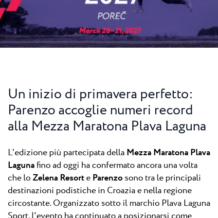
Tutti i resort
Novità
Spiaggie
Contatto
Plava Laguna Sport
Soggiorno attivo
Marine
Gastronomia
Un inizio di primavera perfetto:
Pepi Club
Parenzo accoglie numeri record
alla Mezza Maratona Plava Laguna
Esplora tutti
L'edizione più partecipata della
Mezza Maratona Plava
Laguna
fino ad oggi ha confermato ancora una volta
che lo
Zelena Resort
e
Parenzo
sono tra le principali
destinazioni podistiche in Croazia e nella regione
circostante. Organizzato sotto il marchio Plava Laguna
Sport, l'evento ha continuato a posizionarsi come