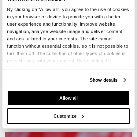
By clicking on “Allow all”, you agree to the use of cookies
in your browser or device to provide you with a better
user experience and functionality, improve website
navigation, analyse website usage and deliver content
and ads tailored to your interests. The site cannot
function without essential cookies, so it is not possible to
turn them off. The collection of other types of cookies is
possible only with your consent. By selecting the
“Customise” option, a menu will appear where you can
find out more details about data collection and decide for
Show details
which purposes we may process your data. You can
manage your “Details” selection in your browser at any
time.
Allow all
Customize