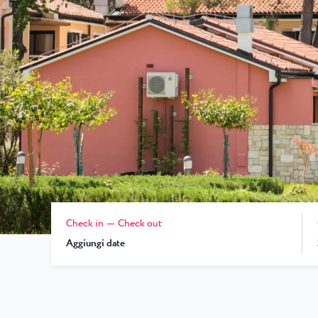
Laguna
Hotels Umag
★ ★
Gastronomia
l Resort più famoso d
dei campioni di tennis
Hotel Pelegrin Plava Lag
Hotel Garden Istra Plava
Pepi Club
Residence Garden Istra P
Tutti i resort
Hotel Umag Plava Laguna
Esplora tutti
Check in
Check out
Aggiungi date