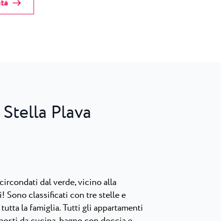
ità
Stella Plava
ircondati dal verde, vicino alla
zi! Sono classificati con tre stelle e
tutta la famiglia. Tutti gli appartamenti
posti da cucina, bagno con doccia e