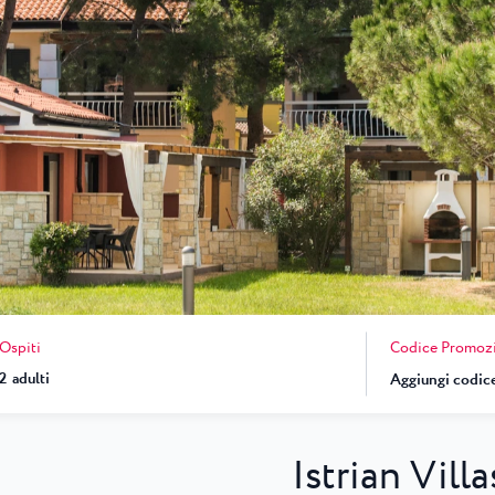
 ★ ★
i Umago, casa
...
una
Garden Suites Umag Plava Laguna
 Laguna
Residence Umag Plava Laguna
lava Laguna
Hotel Aurora Plava Laguna
Hotel Sipar Plava Laguna
Tutti gli hotel a Umago
Codice Promoz
Ospiti
2
adulti
Istrian Vill