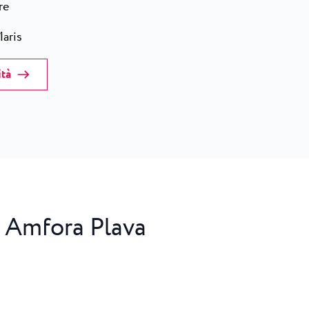
re
Maris
ità
 Amfora Plava