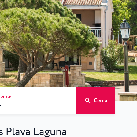
ionale
Cerca
as Plava Laguna