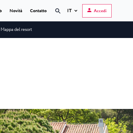
IT
b
Novità
Contatto
Accedi
Mappa del resort
Hrvatski
English
Deutsch
s Poreč
★ ★
Italiano
elfin Plava Laguna
Slovenščina
gli hotel a Parenzo