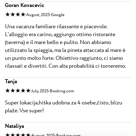
Goran Kovacevic
★ ★ ★ ★
August, 2025
Google
Una vacanza familiare rilassante e piacevole.
L'alloggio era carino, aggiungo ottimo ristorante
(taverna) e il mare bello e pulito. Non abbiamo
utilizzato la spiaggia, ma la pineta attaccata al mare è
un punto molto forte. Obiettivo raggiunto, ci siamo
rilassati e divertiti. Con alta probabilità ci torneremo.
Tanja
★ ★ ★ ★ ★
July, 2025
Booking.com
Super lokacija,hiška udobna za 4 osebe,čisto, blizu
plaže. Vse super!
Nataliya
★ ★ ★ ★ ★
August, 2025
Booking.com