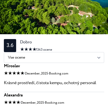
Vsi resorti
Novice
Plaže
Kontakt
Plava Laguna Sport
Aktivne počitnice
Marine
Gastronomija
Dobro
3.6
★ ★ ★ ★
Pepi Club
1343
ocene
Vse ocene
Raziščite vse
Miroslav
★ ★ ★ ★ ★
December, 2025
Booking.com
Krásné prostředí, čistota kempu, ochotný personál
Alexandra
★ ★ ★ ★
December, 2025
Booking.com