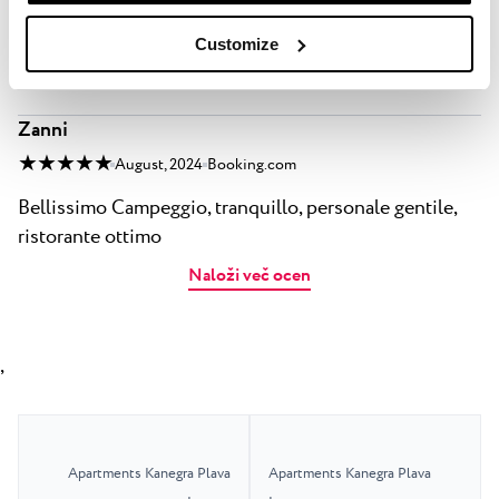
Bereich erschwinglich Das Meer ist im September
nicht nur wunderbar warm, sondern auch
Customize
ausgesprochen sauber und einladend
Zanni
★ ★ ★ ★ ★
August, 2024
Booking.com
Bellissimo Campeggio, tranquillo, personale gentile,
ristorante ottimo
Naloži več ocen
,
Apartments Kanegra Plava
Apartments Kanegra Plava