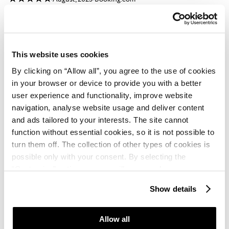
Природа казкова, навпроти Словенія, поруч неї
Італія. Повітря надзвичайне чисте, пахуче,
ароматне, пляжі - на любий смак. Загалом чудово !
This website uses cookies
Csák Péter
By clicking on “Allow all”, you agree to the use of cookies
in your browser or device to provide you with a better
★ ★ ★ ★
September, 2024
Google
user experience and functionality, improve website
Csendes, nyugodt, utószezoni hangulat, rengeteg
navigation, analyse website usage and deliver content
faházzal. A házak megfelelőek, tiszták,
and ads tailored to your interests. The site cannot
function without essential cookies, so it is not possible to
alapfelszereltségűek voltak. Vízpart közel, rövid sétára.
turn them off. The collection of other types of cookies is
Étterem, kisebb bolt a közelben.
possible only with your consent. By selecting the
“Customise” option, a menu will appear where you can
Thomas
find out more details about data collection and decide for
★ ★ ★ ★
Show details
August, 2024
Booking.com
which purposes we may process your data. You can
manage your “Details” selection in your browser at any
Für mich ein Routineurlaub zur bekannten Ecke
time.
Allow all
Kanegra, nach wie vor sauber und im Off Season