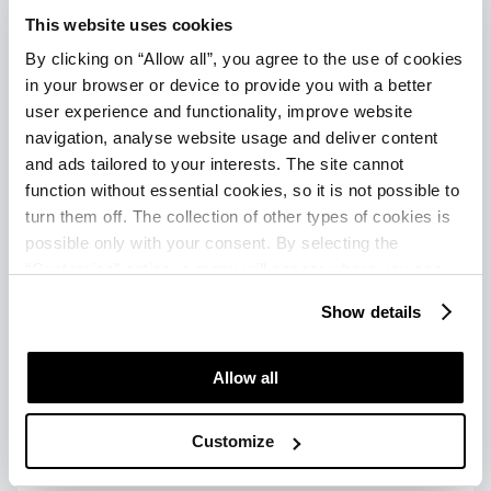
Nega, rituali, masaže
10:00 – 20:00
This website uses cookies
By clicking on “Allow all”, you agree to the use of cookies
Fitness
10:00 – 20:00
in your browser or device to provide you with a better
user experience and functionality, improve website
Spa cona
10:00 – 20:00
navigation, analyse website usage and deliver content
(savne,relax,whirlpool)
and ads tailored to your interests. The site cannot
function without essential cookies, so it is not possible to
turn them off. The collection of other types of cookies is
possible only with your consent. By selecting the
Dodatne informacije
“Customise” option, a menu will appear where you can
find out more details about data collection and decide for
Vstop v fitnes center, spa cono, savne in whirlpool
Show details
which purposes we may process your data. You can
je dovoljen osebam, starejšim od 16 let.
manage your “Details” selection in your browser at any
time.
Allow all
Customize
Cenik