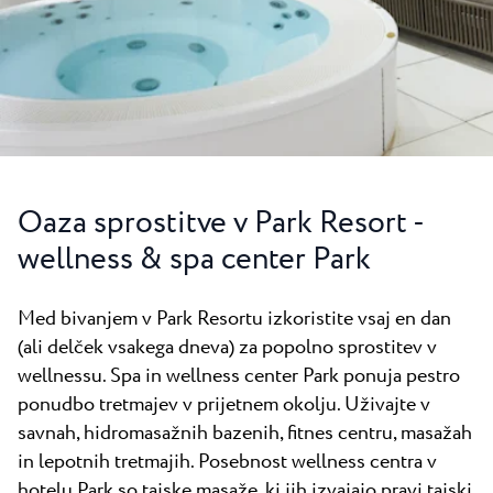
Vsi resorti
Novice
Plaže
Kontakt
Plava Laguna Sport
Aktivne počitnice
Marine
Gastronomija
Oaza sprostitve v Park Resort -
Pepi Club
wellness & spa center Park
Raziščite vse
Med bivanjem v Park Resortu izkoristite vsaj en dan
(ali delček vsakega dneva) za popolno sprostitev v
wellnessu. Spa in wellness center Park ponuja pestro
ponudbo tretmajev v prijetnem okolju. Uživajte v
savnah, hidromasažnih bazenih, fitnes centru, masažah
in lepotnih tretmajih. Posebnost wellness centra v
hotelu Park so tajske masaže, ki jih izvajajo pravi tajski