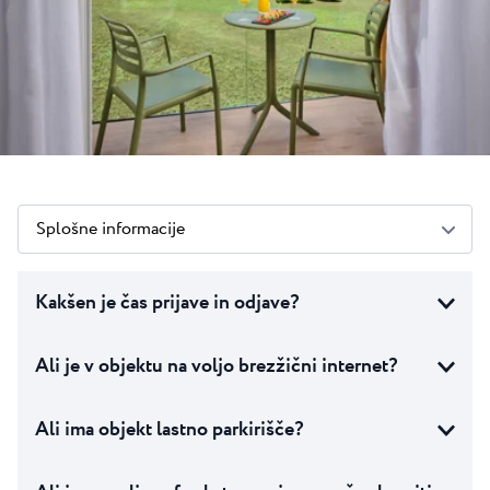
Vsi resorti
Novice
Plaže
Kontakt
Plava Laguna Sport
Aktivne počitnice
Marine
Gastronomija
Pepi Club
Splošne informacije
Raziščite vse
Kakšen je čas prijave in odjave?
Ali je v objektu na voljo brezžični internet?
Ali ima objekt lastno parkirišče?