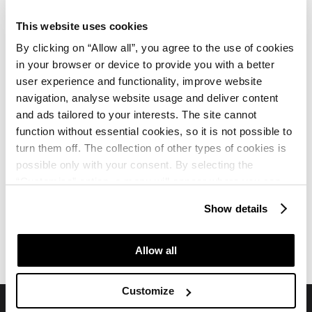
Ali so v ceno vključeni ležalniki in senčniki?
This website uses cookies
By clicking on “Allow all”, you agree to the use of cookies
in your browser or device to provide you with a better
Ali so brisače za bazen/plažo vključene v ceno?
user experience and functionality, improve website
navigation, analyse website usage and deliver content
Katere spa in wellness storitve so na voljo?
and ads tailored to your interests. The site cannot
function without essential cookies, so it is not possible to
turn them off. The collection of other types of cookies is
possible only with your consent. By selecting the
“Customise” option, a menu will appear where you can
find out more details about data collection and decide for
Show details
which purposes we may process your data. You can
Hotel Pelegrin Plava Laguna
Hotel Pelegrin Plava Laguna
manage your “Details” selection in your browser at any
Ocene
Zemljevid
time.
Allow all
Customize