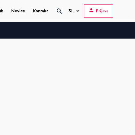
SL
ub
Novice
Kontakt
Prijava
Iskanje
Hrvatski
English
Deutsch
 Poreč
★ ★
Italiano
elfin Plava Laguna
Slovenščina
teli v Poreču