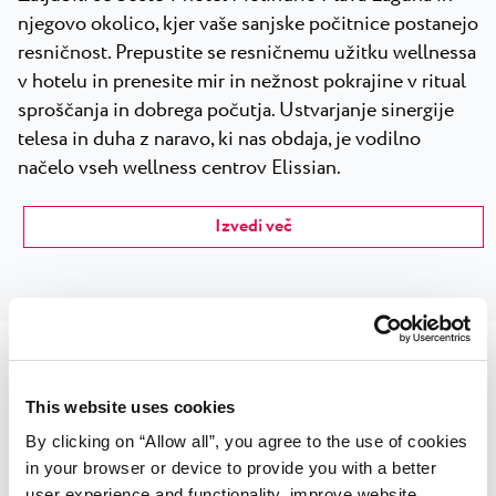
njegovo okolico, kjer vaše sanjske počitnice postanejo
resničnost. Prepustite se resničnemu užitku wellnessa
v hotelu in prenesite mir in nežnost pokrajine v ritual
sproščanja in dobrega počutja. Ustvarjanje sinergije
telesa in duha z naravo, ki nas obdaja, je vodilno
načelo vseh wellness centrov Elissian.
Izvedi več
This website uses cookies
Wellness center Elissian, Hotel
By clicking on “Allow all”, you agree to the use of cookies
Pelegrin Plava Laguna
in your browser or device to provide you with a better
user experience and functionality, improve website