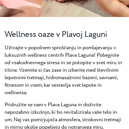
Vsi resorti
Novice
Plaže
Kontakt
Plava Laguna Sport
Aktivne počitnice
Wellness oaze v Plavoj ​​Laguni
Marine
Uživajte v popolnem sproščanju in pomlajevanju v
Gastronomija
luksuznih wellness centrih Plava Laguna! Pobegnite
Pepi Club
od vsakodnevnega stresa in se potopite v svet miru in
tišine. Vzemite si čas zase in izberite med številnimi
Raziščite vse
lepotnimi tretmaji, hidromasažnimi bazeni, savnami,
fitnesom in vsem, kar sestavlja svet lepote in
wellnessa.
Pridružite se nam v Plava Laguna in doživite
nepozabno izkušnjo, ki bo revitalizirala vaše telo in
um. Naj vas pomirjujoča atmosfera, strokovni tretmaji
in mirno okolje popeljejo do notranjega miru.