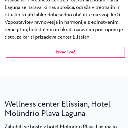
vsakdana. V wellness centru Hotela Parentium Plava
Laguna se narava, ki nas sprošča, odraža v tretmajih in
ritualih, ki jih lahko dobesedno občutite na svoji koži.
Vzpostavitev ravnovesja in harmonije z edinstvenim,
temeljitim, holističnim in hkrati naravnim pristopom je
tisto, za kar si prizadeva center Elissian.
Izvedi več
Wellness center Elissian, Hotel
Molindrio Plava Laguna
Zaljubili se boste v hotel Molindrio Plava Laguna in