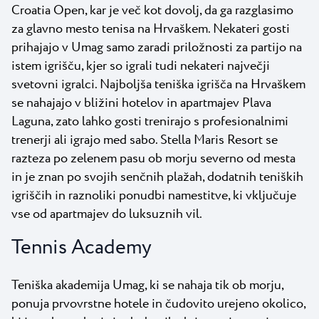
Croatia Open, kar je več kot dovolj, da ga razglasimo
za glavno mesto tenisa na Hrvaškem. Nekateri gosti
prihajajo v Umag samo zaradi priložnosti za partijo na
istem igrišču, kjer so igrali tudi nekateri največji
svetovni igralci. Najboljša teniška igrišča na Hrvaškem
se nahajajo v bližini hotelov in apartmajev Plava
Laguna, zato lahko gosti trenirajo s profesionalnimi
trenerji ali igrajo med sabo. Stella Maris Resort se
razteza po zelenem pasu ob morju severno od mesta
in je znan po svojih senčnih plažah, dodatnih teniških
igriščih in raznoliki ponudbi namestitve, ki vključuje
vse od apartmajev do luksuznih vil.
Tennis Academy
Teniška akademija Umag, ki se nahaja tik ob morju,
ponuja prvovrstne hotele in čudovito urejeno okolico,