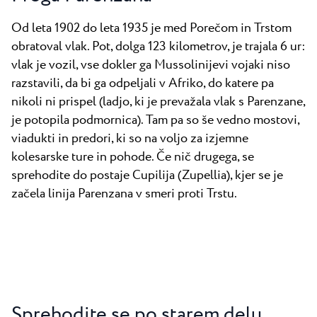
Od leta 1902 do leta 1935 je med Porečom in Trstom
obratoval vlak. Pot, dolga 123 kilometrov, je trajala 6 ur:
vlak je vozil, vse dokler ga Mussolinijevi vojaki niso
razstavili, da bi ga odpeljali v Afriko, do katere pa
nikoli ni prispel (ladjo, ki je prevažala vlak s Parenzane,
je potopila podmornica). Tam pa so še vedno mostovi,
viadukti in predori, ki so na voljo za izjemne
kolesarske ture in pohode. Če nič drugega, se
sprehodite do postaje Cupilija (Zupellia), kjer se je
začela linija Parenzana v smeri proti Trstu.
Sprehodite se po starem delu