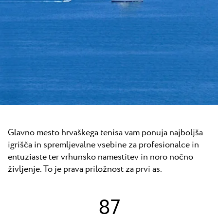
Vsi resorti
Novice
Plaže
Kontakt
Plava Laguna Sport
Aktivne počitnice
Marine
Gastronomija
Pepi Club
Raziščite vse
Glavno mesto hrvaškega tenisa vam ponuja najboljša
igrišča in spremljevalne vsebine za profesionalce in
entuziaste ter vrhunsko namestitev in noro nočno
življenje. To je prava priložnost za prvi as.
87