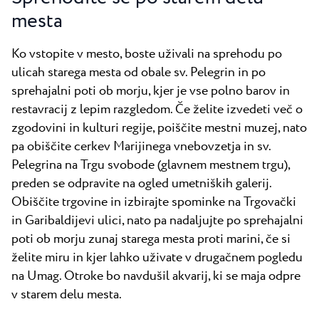
mesta
Ko vstopite v mesto, boste uživali na sprehodu po
ulicah starega mesta od obale sv. Pelegrin in po
sprehajalni poti ob morju, kjer je vse polno barov in
restavracij z lepim razgledom. Če želite izvedeti več o
zgodovini in kulturi regije, poiščite mestni muzej, nato
pa obiščite cerkev Marijinega vnebovzetja in sv.
Pelegrina na Trgu svobode (glavnem mestnem trgu),
preden se odpravite na ogled umetniških galerij.
Obiščite trgovine in izbirajte spominke na Trgovački
in Garibaldijevi ulici, nato pa nadaljujte po sprehajalni
poti ob morju zunaj starega mesta proti marini, če si
želite miru in kjer lahko uživate v drugačnem pogledu
na Umag. Otroke bo navdušil akvarij, ki se maja odpre
v starem delu mesta.