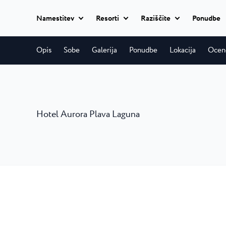
Namestitev
Resorti
Raziščite
Ponudbe
Vsi hoteli
Opis
Sobe
Galerija
Ponudbe
Lokacija
Ocen
Istria Experience
Park Resort Pl
Hoteli
Park Resort nudi 
Hoteli Poreč
★ ★ 
Destinacije
kakovosti v čudov
Apartmaji
Hotel Parentium Plava L
Hotel Aurora Plava Laguna
Zelena Resort 
Dogodki
Hotel Park Plava Laguna
Vile
Garden Suites Park Plava
Skriti, zeleni po
Plaže
kilometrov južno 
Hotel Molindrio Plava La
Vse nastanitve
Hotel Albatros Plava Lag
Plava Resort P
Plava Laguna Sport
Villa Galijot Plava Laguna
20 minut sprehod
Village Galijot Plava Lagu
Aktivne počitnice
Poreča in prišli bo
Stella Maris Re
Marine