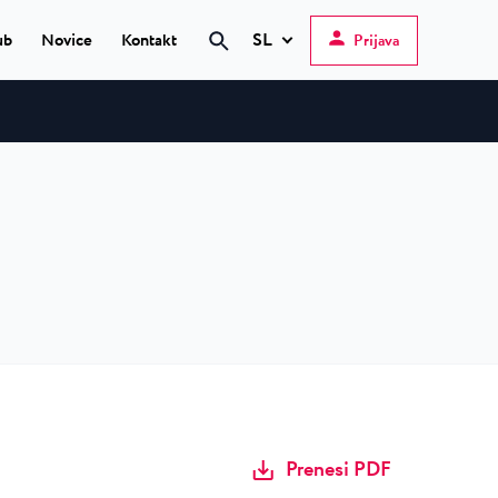
SL
ub
Novice
Kontakt
Prijava
Hrvatski
English
Deutsch
 Poreč
★ ★
Italiano
elfin Plava Laguna
Slovenščina
teli v Poreču
Prenesi PDF