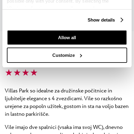
possible only with your consent. By selecting the
Preveri dostopnost
“Customise” option, a menu will appear where you can
find out more details about data collection and decide for
Show details
which purposes we may process your data. You can
manage your “Details” selection in your browser at any
time.
Allow all
Customize
Villas Park Plava Laguna
★ ★ ★ ★
Villas Park so idealne za družinske počitnice in
ljubitelje elegance s 4 zvezdicami. Vile so razkošno
urejene za popoln užitek, gostom in sta na voljo bazen
in lastno parkirišče.
Vile imajo dve spalnici (vsaka ima svoj WC), dnevno