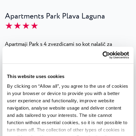
Apartments Park Plava Laguna
★ ★ ★ ★
Apartmaji Park s 4 zvezdicami so kot nalašč za
družino ali skupino prijateljev in se nahajajo v bujnem
mediteranskem zelenju v sklopu Park Resorta.
Uživajte v udobnih sobah in dnevni sobi, povezani z
opremljeno kuhinjo. Privoščite si miren zajtrk na
This website uses cookies
terasi, nato pa se odpravite na kopanje ali raziskovanje
By clicking on “Allow all”, you agree to the use of cookies
aktivnosti v Resortu.
in your browser or device to provide you with a better
user experience and functionality, improve website
Vsi apartmaji so klimatizirani, z WiFi omrežjem,
navigation, analyse website usage and deliver content
satelitsko TV in sefom.
and ads tailored to your interests. The site cannot
function without essential cookies, so it is not possible to
Classic apartmaji
turn them off. The collection of other types of cookies is