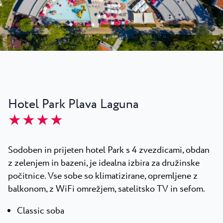
Vsi resorti
Novice
Plaže
Kontakt
Plava Laguna Sport
Aktivne počitnice
Marine
Gastronomija
Hotel Park Plava Laguna
Pepi Club
★ ★ ★ ★
Raziščite vse
Sodoben in prijeten hotel Park s 4 zvezdicami, obdan
z zelenjem in bazeni, je idealna izbira za družinske
počitnice. Vse sobe so klimatizirane, opremljene z
balkonom, z WiFi omrežjem, satelitsko TV in sefom.
Classic soba