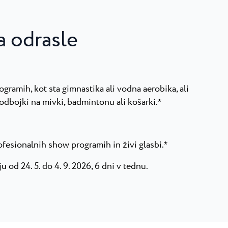
a odrasle
rogramih, kot sta gimnastika ali vodna aerobika, ali
 odbojki na mivki, badmintonu ali košarki.
*
ofesionalnih show programih in živi glasbi.
*
u od 24. 5. do 4. 9. 2026, 6 dni v tednu.