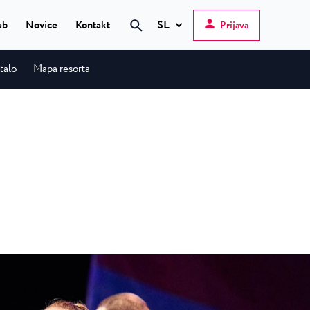
SL
ub
Novice
Kontakt
Prijava
Iskanje
talo
Mapa resorta
Hrvatski
English
Deutsch
 Poreč
★ ★
Italiano
elfin Plava Laguna
Slovenščina
teli v Poreču