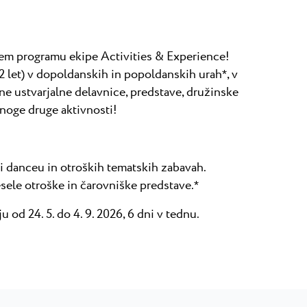
em programu ekipe Activities & Experience!
2 let) v dopoldanskih in popoldanskih urah
, v
*
ne ustvarjalne delavnice, predstave, družinske
mnoge druge aktivnosti!
i danceu in otroških tematskih zabavah.
sele otroške in čarovniške predstave.
*
u od 24. 5. do 4. 9. 2026, 6 dni v tednu.