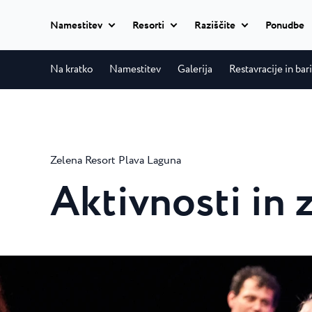
Namestitev
Resorti
Raziščite
Ponudbe
Dodaj datume
Vsi hoteli
Na kratko
Namestitev
Galerija
Restavracije in bari
Istria Experience
Park Resort Pl
Hoteli
Park Resort nudi 
Hoteli Poreč
★ ★ 
Destinacije
kakovosti v čudov
Apartmaji
Hotel Parentium Plava L
Zelena Resort Plava Laguna
Zelena Resort 
Dogodki
Hotel Park Plava Laguna
Vile
Aktivnosti in 
Garden Suites Park Plava
Skriti, zeleni po
Plaže
kilometrov južno 
Hotel Molindrio Plava La
Vse nastanitve
Hotel Albatros Plava Lag
Plava Resort P
Plava Laguna Sport
Villa Galijot Plava Laguna
20 minut sprehod
Village Galijot Plava Lagu
Aktivne počitnice
Poreča in prišli bo
Stella Maris Re
Marine