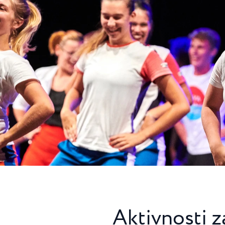
★ ★
esort v Umagu gosti
una
Garden Suites Umag Plava Laguna
 Laguna
Residence Umag Plava Laguna
lava Laguna
Hotel Aurora Plava Laguna
Hotel Sipar Plava Laguna
Vsi hoteli v Umagu
Aktivnosti z