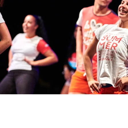
Laguna
Hoteli Umag
★ ★ 
Gastronomija
Najprestižnejši r
številne teniške...
Hotel Pelegrin Plava Lag
Hotel Garden Istra Plava
Pepi Club
Residence Garden Istra P
Vsi resorti
Hotel Umag Plava Laguna
Raziščite vse