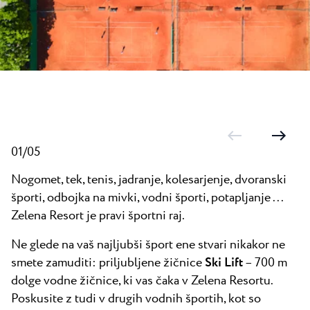
Vsi resorti
Novice
Plaže
Kontakt
Plava Laguna Sport
Aktivne počitnice
Marine
Gastronomija
Pepi Club
01/05
Raziščite vse
Nogomet, tek, tenis, jadranje, kolesarjenje, dvoranski
športi, odbojka na mivki, vodni športi, potapljanje ...
Zelena Resort je pravi športni raj.
Ne glede na vaš najljubši šport ene stvari nikakor ne
smete zamuditi: priljubljene žičnice
Ski Lift
– 700 m
dolge vodne žičnice, ki vas čaka v Zelena Resortu.
Poskusite z tudi v drugih vodnih športih, kot so